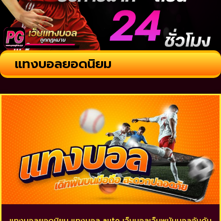
แทงบอลยอดนิยม
แทงบอลยอดนิยม แทงบอล auto เว็บบอลเว็บพนันบอลอันดับ