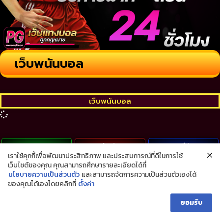
เว็บพนันบอล
เว็บพนันบอล
บทความ
กลับหน้าแรก
วิธีเล่น
เราใช้คุกกี้เพื่อพัฒนาประสิทธิภาพ และประสบการณ์ที่ดีในการใช้
เว็บไซต์ของคุณ คุณสามารถศึกษารายละเอียดได้ที่
นโยบายความเป็นส่วนตัว
และสามารถจัดการความเป็นส่วนตัวเองได้
About Us
Contact Us
privacy policy
ของคุณได้เองโดยคลิกที่
ตั้งค่า
copyright © 2022 all rights reserved
www.paxgirls.xyz
ยอมรับ