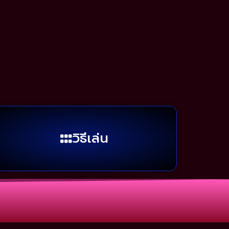
วิธีเล่น