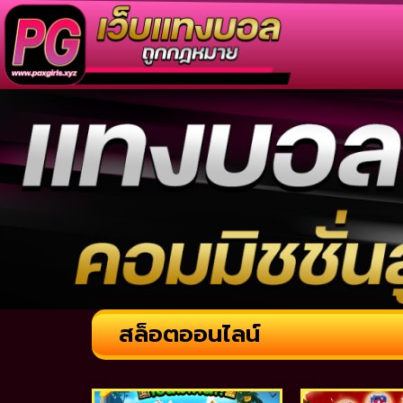
สล็อตออนไลน์