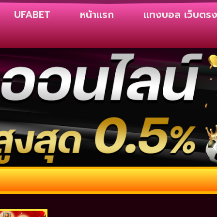
UFABET
หน้าแรก
แทงบอล เว็บตร