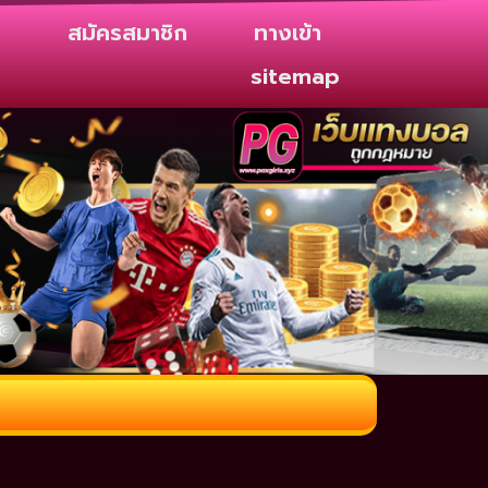
ง
สมัครสมาชิก
ทางเข้า
sitemap