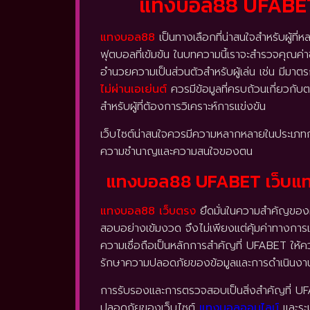
แทงบอล88 UFABET 
แทงบอล88
เป็นทางเลือกที่น่าสนใจสำหรับผู้
ฟุตบอลที่เข้มข้น ในบทความนี้เราจะสำรวจคุณ
อำนวยความเป็นส่วนตัวสำหรับผู้เล่น เช่น มีม
ไม่ผ่านเอเย่นต์
ควรมีข้อมูลที่ครบถ้วนเกี่ยวกับต
สำหรับผู้ที่ต้องการวิเคราะห์การแข่งขัน
เว็บไซต์น่าสนใจควรมีความหลากหลายในประเภทการ
ความชำนาญและความสนใจของตน
แทงบอล88 UFABET เว็บแทงบ
แทงบอล88 เว็บตรง
ยึดมั่นในความสำคัญของคว
สอบอย่างเข้มงวด จึงไม่เพียงแต่คุ้มค่าทางการ
ความเชื่อถือเป็นหลักการสำคัญที่ UFABET ให้ความ
รักษาความปลอดภัยของข้อมูลและการดำเนินงานท
การรับรองและการตรวจสอบเป็นสิ่งสำคัญที่ 
ปลอดภัยของเว็บไซต์
แทงบอลออนไลน์
และระบ