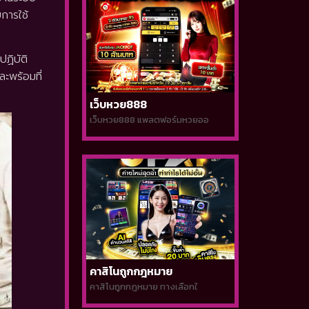
การใช้
ปฏิบัติ
ะพร้อมที่
เว็บหวย888
เว็บหวย888 แพลตฟอร์มหวยออ
คาสิโนถูกกฎหมาย
คาสิโนถูกกฎหมาย ทางเลือกใ