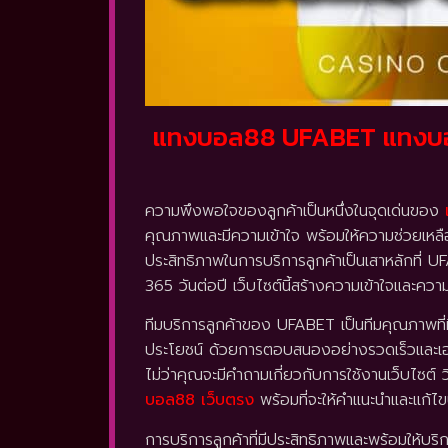
แทงบอล88 UFABET แทงบอล ท
ความพึงพอใจของลูกค้าเป็นหนึ่งในจุดเด่นของ
คุณภาพและมีความเข้าใจ พร้อมให้ความช่วยเหลื
ประสิทธิภาพในการบริการลูกค้าเป็นเสาหลักที่ 
365 วันต่อปี เว็บไซต์นี้สร้างความเข้าใจและความ
ทีมบริการลูกค้าของ UFABET เป็นทีมคุณภาพที่ม
ประโยชน์ ด้วยการตอบสนองอย่างรวดเร็วและเอฟเ
ไม่ว่าคุณจะมีคำถามเกี่ยวกับการใช้งานเว็บไซต์ ว
บอล88
เว็บตรง
พร้อมที่จะให้คำแนะนำและแก้ไข
การบริการลูกค้าที่มีประสิทธิภาพและพร้อมให้บร