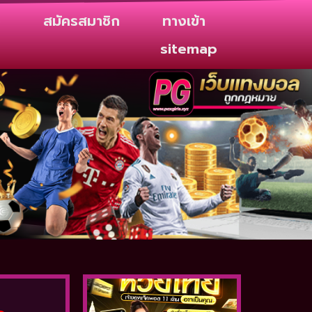
ง
สมัครสมาชิก
ทางเข้า
sitemap