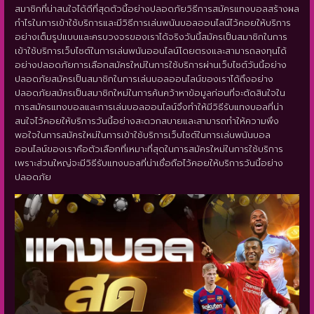
สมาชิกที่น่าสนใจได้ดีที่สุดตัวนี้อย่างปลอดภัยวิธีการสมัครแทงบอลสร้างผล
กำไรในการเข้าใช้บริการและมีวิธีการเล่นพนันบอลออนไลน์ไว้คอยให้บริการ
อย่างเต็มรูปแบบและครบวงจรของเราได้จริงวันนี้สมัครเป็นสมาชิกในการ
เข้าใช้บริการเว็บไซต์ในการเล่นพนันออนไลน์โดยตรงและสามารถลงทุนได้
อย่างปลอดภัยการเลือกสมัครใหม่ในการใช้บริการผ่านเว็บไซต์วันนี้อย่าง
ปลอดภัยสมัครเป็นสมาชิกในการเล่นบอลออนไลน์ของเราได้ถึงอย่าง
ปลอดภัยสมัครเป็นสมาชิกใหม่ในการค้นคว้าหาข้อมูลก่อนที่จะตัดสินใจใน
การสมัครแทงบอลและการเล่นบอลออนไลน์จึงทำให้มีวิธีรับแทงบอลที่น่า
สนใจไว้คอยให้บริการวันนี้อย่างสะดวกสบายและสามารถทำให้ความพึง
พอใจในการสมัครใหม่ในการเข้าใช้บริการเว็บไซต์ในการเล่นพนันบอล
ออนไลน์ของเราคือตัวเลือกที่เหมาะที่สุดในการสมัครใหม่ในการใช้บริการ
เพราะส่วนใหญ่จะมีวิธีรับแทงบอลที่น่าเชื่อถือไว้คอยให้บริการวันนี้อย่าง
ปลอดภัย