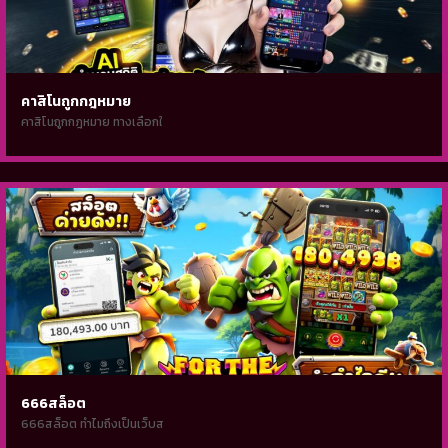
คาสิโนถูกกฎหมาย
คาสิโนถูกกฎหมาย ทางเลือกใ
666สล็อต
666สล็อต ทำไมถึงเป็นเว็บส