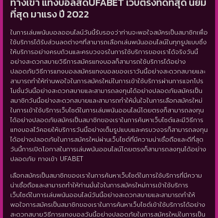
ทางเข้า แทงบอลสดUFABET เว็บตรงที่ดีที่สุด นิยม
ที่สุด มาแรง ปี 2022
ในการเล่นพนันบอลออนไลน์วันนี้รับรองว่าท่านจะพอใจสมัครเป็นสมาชิกเพื่อ
ใช้บริการได้รับส่วนลดต่างๆที่สามารถเลือกเล่นพนันออนไลน์ในทุกรูปแบบซึ่ง
ให้บริการอย่างครบถ้วนและครบวงจรในการใช้บริการของเราได้จริงวันนี้
อย่างสะดวกสบายวิธีการสมัครแทงบอลก็สามารถใช้บริการได้อย่าง
ปลอดภัยวิธีการแทงบอลสมัครแทงบอลของเราวันนี้อย่างสะดวกสบายและ
สามารถทำให้ท่านพอใจในการสมัครใหม่ในการเข้าใช้บริการผ่านการแจกโปร
โมชั่นวันนี้อย่างสะดวกสบายและสามารถลงทุนได้อย่างปลอดภัยสมัครเป็น
สมาชิกวันนี้อย่างสะดวกสบายและสามารถทำให้มั่นใจในการเลือกสมัครใหม่
ในการเข้าใช้บริการเว็บไซต์ในการเล่นพนันออนไลน์โดยตรงก็สามารถลงทุน
ได้อย่างปลอดภัยสมัครเป็นสมาชิกของเราในการค้นหาเว็บไซต์และมีวิธีการ
แทงบอลไว้คอยให้บริการวันนี้อย่างเต็มรูปแบบและครบวงจรก็สามารถลงทุน
ได้อย่างปลอดภัยในการสมัครใหม่ผ่านเว็บไซต์ที่มีความน่าเชื่อถือและดีที่สุด
วันนี้การเปิดโอกาสในการเล่นพนันออนไลน์โดยตรงก็สามารถลงทุนได้อย่าง
ปลอดภัย
ทางเข้า UFABET
เลือกสมัครเป็นสมาชิกของเราในการค้นหาเว็บไซต์ในการใช้บริการที่มีความ
น่าเชื่อถือและสามารถทำให้ท่านมั่นใจในการสมัครใหม่การเข้าใช้บริการ
เว็บไซต์ในการเล่นพนันออนไลน์วันนี้อย่างสะดวกสบายและสามารถทำให้
พอใจการสมัครเป็นสมาชิกของเราในการค้นหาเว็บไซต์เข้าใช้บริการได้อย่าง
สะดวกสบายวิธีการแทงบอลวันนี้อย่างปลอดภัยในการสมัครใหม่ในการเป็น