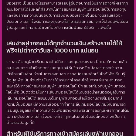
ของเราจะเป็นอย่างไรเราสามารถเรียนรู้ขั้นตอนการใช้บริการต่างๆให้เราทุก
คนมีโอกาสได้รับผลกำไรมากขึ้นการสมัครเล่นยูฟ่าเบทออนไลน์ในการลงทุน
และใช้บริการความชื่นชอบในการใช้งานของเราจะเป็นอย่างไรเล่นแล้วจะ
ประสบความสำเร็จต่อการลงทุนไหมก็สามารถสมัครสมาชิกเว็บไซต์เพื่อเรียน
รู้ข้อมูลและทำความเข้าใจเกี่ยวกับการเดิมพันและใช้บริการเพิ่มขึ้น
เล่นง่ายฝากถอนได้ทุกจำนวนเงิน สร้างรายได้ให้
ฟรีๆไม่ต่ำกว่าวันละ 1000 บาท แน่นอน
รายละเอียดดูฝ้ายเรียนออนไลน์ในการลงทุนของเราจะเป็นแบบไหนเล่นแล้ว
จะประสบความสำเร็จต่อการลงทุนและใช้บริการหรือเปล่าสามารถทำความ
เข้าใจมาเป็นส่วนช่วยในการลงทุนสามารถสมัครสมาชิกเว็บไซต์เพื่อเรียนรู้
ข้อมูลเพื่อเป็นส่วนช่วยในการใช้งานหากใครสนใจในการเล่นเกมสามารถ
สมัครได้ ทางเข้าสมัครเล่นยูฟ่าเบทออนไลน์ นำเสนอเกี่ยวกับยูฟ่าเบทออน
ไลน์เพื่อเป็นตัวช่วยในการเล่นเกมออนไลน์ได้เงินจริงนำเสนอข้อมูลในการ
เล่นเกมออนไลน์ได้เลยแบบเต็มที่ยูฟ่าเบทออนไลน์ใช้งานง่ายไม่ยุ่งยากมี
ความชื่นชอบและมีความสนใจอยากทำการเล่นเกมออนไลน์เกมไหนสามารถ
เรียนรู้ข้อมูลและทำความเข้าใจเพื่อสร้างผลลัพธ์ในการลงทุนให้เราทุกคนได้มี
โอกาสประสบความสำเร็จอย่างที่เราทุกคนได้สนใจในวันนี้หวังว่าจะเป็นการ
นำเสนอข้อมูลที่ดี
สำหรับผู้ใช้บริการทางเข้าสมัครเล่นยูฟ่าเบทออน