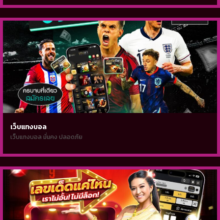
เว็บแทงบอล
เว็บแทงบอล มั่นคง ปลอดภัย