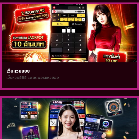
เว็บหวย888
เว็บหวย888 แพลตฟอร์มหวยออ