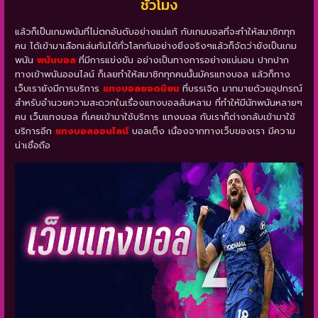
ชั่วโมง
แล้วก็เป็นเกมพนันที่ไม่ตกอันดับอย่างแน่แท้ กับเกมบอลที่จะทำให้สมาชิกทุก
คน ได้เข้ามาเลือกเล่นกันได้ทั่วโลกกันอย่างยิ่งจริงๆแล้วก็จัดว่ายังเป็นเกม
พนัน
พนันบอล
ที่มีการแข่งขัน อย่างเป็นทางการอย่างแน่นอน ปากปาก
ทางเข้าพนันออนไลน์ ก็เลยทำให้สมาชิกทุกคนนั้น
มัครแทงบอล แล้วก็ทาง
เว็บเรายังมีการบริการ
แทงบอลยอดนิยม
ที่บรรเจิด มากมายด้วยอุปกรณ์
สำหรับอำนวยความสะดวกในเรื่องแทงบอลล้นหลาม ที่ทำให้มีนักพนันหลายๆ
คน เว็บแทงบอล ที่เคยเข้ามาใช้บริการ แทงบอล กับเราก็ต่างกลับเข้ามาใช้
บริการอีก
แทงบอลออนไลน์
บอลเต็ง เนื่องจากทางเว็บของเรา มีความ
น่าเชื่อถือ