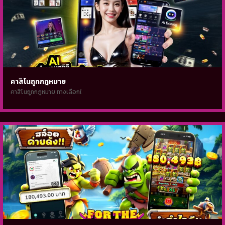
คาสิโนถูกกฎหมาย
คาสิโนถูกกฎหมาย ทางเลือกใ