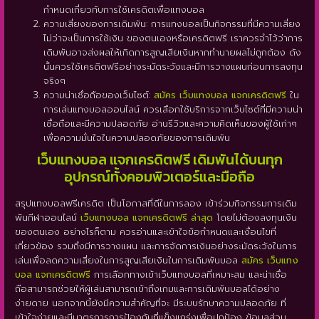
กำหนดเกี่ยวกับการใช้เครดิตเพื่อแทงบอล
ความเสี่ยงของการเดิมพัน: การแทงบอลเป็นกิจกรรมที่มีความเสี่ยง
ไม่ว่าจะเป็นการใช้เงิน ของตนเองหรือเครดิตฟรี เราควรจำไว้ว่าการ
เดิมพันอาจส่งผลให้เกิดการสูญเสียเงินหากทำนายผลไม่ถูกต้อง ดัง
นั้นควรใช้เครดิตฟรีอย่างระมัดระวังและมีการวางแผนก่อนการลงทุน
จริงๆ
ความน่าเชื่อถือของเว็บไซต์:
สมัคร เว็บแทงบอล แจกเครดิตฟรี
ใน
การเล่นแทงบอลออนไลน์ ควรเลือกใช้บริการจากเว็บไซต์ที่มีความน่า
เชื่อถือและมีความปลอดภัย อ่านรีวิวและความคิดเห็นของผู้ใช้เก่าๆ
เพื่อความมั่นใจในความปลอดภัยของการเดิมพัน
เว็บแทงบอล แจกเครดิตฟรี เดิมพันได้บนทุก
อุปกรณ์ทั้งคอมพิวเตอร์และมือถือ
สรุปแทงบอลฟรีเครดิต เป็นโอกาสที่ดีในการลอง เข้าร่วมกิจกรรมการเดิม
พันกีฬาออนไลน์
เว็บแทงบอล แจกเครดิตฟรี ล่าสุด
โดยไม่ต้องลงทุนเงิน
ของตนเอง อย่างไรก็ตาม ควรอ่านและเข้าใจข้อกำหนดและเงื่อนไขที่
เกี่ยวข้อง รวมถึงมีการวางแผน และการจัดการเงินอย่างระมัดระวังในการ
เล่นเพื่อลดความเสี่ยงในการสูญเสียเงินในการเดิมพันบอล
สมัคร เว็บแทง
บอล แจกเครดิตฟรี
การเลือกทางเข้าเว็บแทงบอลที่เหมาะสม และน่าเชื่อ
ถือสามารถช่วยให้ผู้เล่นสามารถเข้าถึงเกมและการเดิมพันบอลได้อย่าง
ง่ายดาย นอกจากนี้ยังมีความสำคัญที่จะ มีระบบรักษาความปลอดภัย ที่
เข้าใจง่ายและมีมาตรการการป้องกันที่แข็งแกร่งเพื่อปกป้อง ข้อมูลส่วน