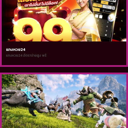
แทงหวย24
แทงหวย24 อัตราจ่ายสูง พร้