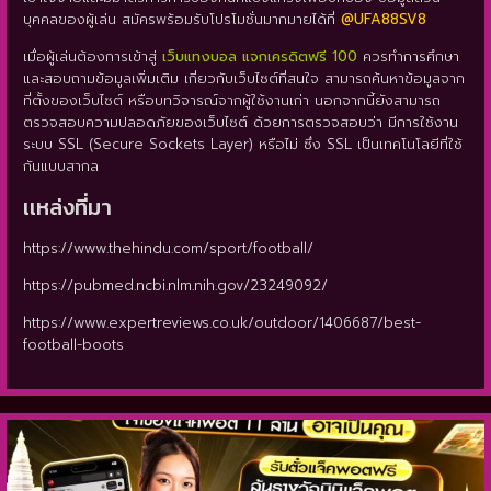
บุคคลของผู้เล่น สมัครพร้อมรับโปรโมชั่นมากมายได้ที่
@UFA88SV8
เมื่อผู้เล่นต้องการเข้าสู่
เว็บแทงบอล แจกเครดิตฟรี 100
ควรทำการศึกษา
และสอบถามข้อมูลเพิ่มเติม เกี่ยวกับเว็บไซต์ที่สนใจ สามารถค้นหาข้อมูลจาก
ที่ตั้งของเว็บไซต์ หรือบทวิจารณ์จากผู้ใช้งานเก่า นอกจากนี้ยังสามารถ
ตรวจสอบความปลอดภัยของเว็บไซต์ ด้วยการตรวจสอบว่า มีการใช้งาน
ระบบ SSL (Secure Sockets Layer) หรือไม่ ซึ่ง SSL เป็นเทคโนโลยีที่ใช้
กันแบบสากล
เเหล่งที่มา
https://www.thehindu.com/sport/football/
https://pubmed.ncbi.nlm.nih.gov/23249092/
https://www.expertreviews.co.uk/outdoor/1406687/best-
football-boots