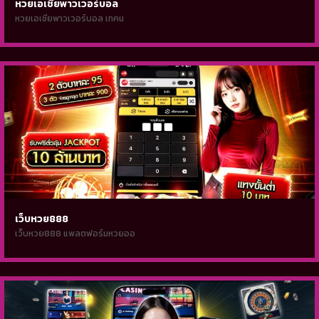
หวยเอเชียพาวเวอร์บอล
หวยเอเชียพาวเวอร์บอล เทคน
เว็บหวย888
เว็บหวย888 แพลตฟอร์มหวยออ