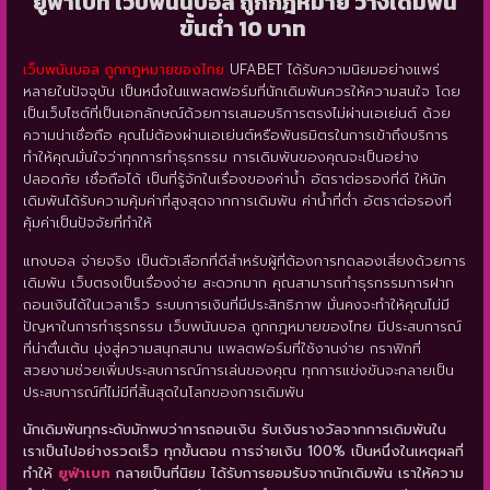
ยูฟ่าเบท เว็บพนันบอล ถูกกฎหมาย วางเดิมพัน
ขั้นต่ำ 10 บาท
เว็บพนันบอล ถูกกฎหมายของไทย
UFABET ได้รับความนิยมอย่างแพร่
หลายในปัจจุบัน เป็นหนึ่งในแพลตฟอร์มที่นักเดิมพันควรให้ความสนใจ โดย
เป็นเว็บไซต์ที่เป็นเอกลักษณ์ด้วยการเสนอบริการตรงไม่ผ่านเอเย่นต์ ด้วย
ความน่าเชื่อถือ คุณไม่ต้องผ่านเอเย่นต์หรือพันธมิตรในการเข้าถึงบริการ
ทำให้คุณมั่นใจว่าทุกการทำธุรกรรม การเดิมพันของคุณจะเป็นอย่าง
ปลอดภัย เชื่อถือได้ เป็นที่รู้จักในเรื่องของค่าน้ำ อัตราต่อรองที่ดี ให้นัก
เดิมพันได้รับความคุ้มค่าที่สูงสุดจากการเดิมพัน ค่าน้ำที่ต่ำ อัตราต่อรองที่
คุ้มค่าเป็นปัจจัยที่ทำให้
แทงบอล จ่ายจริง เป็นตัวเลือกที่ดีสำหรับผู้ที่ต้องการทดลองเสี่ยงด้วยการ
เดิมพัน เว็บตรงเป็นเรื่องง่าย สะดวกมาก คุณสามารถทำธุรกรรมการฝาก
ถอนเงินได้ในเวลาเร็ว ระบบการเงินที่มีประสิทธิภาพ มั่นคงจะทำให้คุณไม่มี
ปัญหาในการทำธุรกรรม เว็บพนันบอล ถูกกฎหมายของไทย มีประสบการณ์
ที่น่าตื่นเต้น มุ่งสู่ความสนุกสนาน แพลตฟอร์มที่ใช้งานง่าย กราฟิกที่
สวยงามช่วยเพิ่มประสบการณ์การเล่นของคุณ ทุกการแข่งขันจะกลายเป็น
ประสบการณ์ที่ไม่มีที่สิ้นสุดในโลกของการเดิมพัน
นักเดิมพันทุกระดับมักพบว่าการถอนเงิน รับเงินรางวัลจากการเดิมพันใน
เราเป็นไปอย่างรวดเร็ว ทุกขั้นตอน การจ่ายเงิน 100% เป็นหนึ่งในเหตุผลที่
ทำให้
ยูฟ่าเบท
กลายเป็นที่นิยม ได้รับการยอมรับจากนักเดิมพัน เราให้ความ