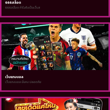
666สล็อต
666สล็อต ทำไมถึงเป็นเว็บส
เว็บแทงบอล
เว็บแทงบอล มั่นคง ปลอดภัย