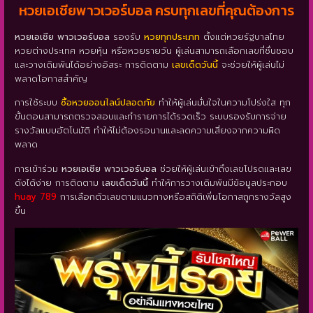
หวยเอเชียพาวเวอร์บอล ครบทุกเลขที่คุณต้องการ
หวยเอเชีย พาวเวอร์บอล
รองรับ
หวยทุกประเภท
ตั้งแต่หวยรัฐบาลไทย
หวยต่างประเทศ หวยหุ้น หรือหวยรายวัน ผู้เล่นสามารถเลือกเลขที่ชื่นชอบ
และวางเดิมพันได้อย่างอิสระ การติดตาม
เลขเด็ดวันนี้
จะช่วยให้ผู้เล่นไม่
พลาดโอกาสสำคัญ
การใช้ระบบ
ซื้อหวยออนไลน์ปลอดภัย
ทำให้ผู้เล่นมั่นใจในความโปร่งใส ทุก
ขั้นตอนสามารถตรวจสอบและทำรายการได้รวดเร็ว ระบบรองรับการจ่าย
รางวัลแบบอัตโนมัติ ทำให้ไม่ต้องรอนานและลดความเสี่ยงจากความผิด
พลาด
การเข้าร่วม
หวยเอเชีย พาวเวอร์บอล
ช่วยให้ผู้เล่นเข้าถึงเลขโปรดและเลข
ดังได้ง่าย การติดตาม
เลขเด็ดวันนี้
ทำให้การวางเดิมพันมีข้อมูลประกอบ
huay 789
การเลือกตัวเลขตามแนวทางหรือสถิติเพิ่มโอกาสถูกรางวัลสูง
ขึ้น