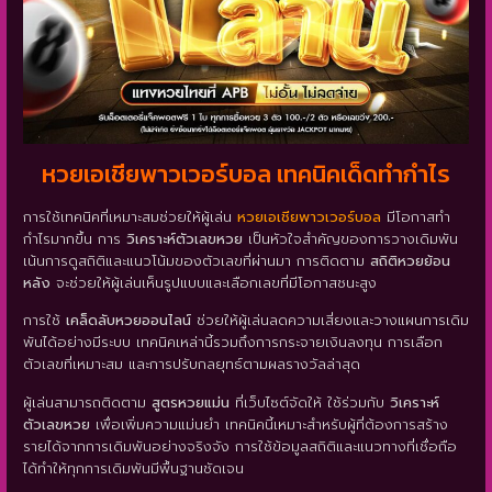
หวยเอเชียพาวเวอร์บอล เทคนิคเด็ดทำกำไร
การใช้เทคนิคที่เหมาะสมช่วยให้ผู้เล่น
หวยเอเชียพาวเวอร์บอล
มีโอกาสทำ
กำไรมากขึ้น การ
วิเคราะห์ตัวเลขหวย
เป็นหัวใจสำคัญของการวางเดิมพัน
เน้นการดูสถิติและแนวโน้มของตัวเลขที่ผ่านมา การติดตาม
สถิติหวยย้อน
หลัง
จะช่วยให้ผู้เล่นเห็นรูปแบบและเลือกเลขที่มีโอกาสชนะสูง
การใช้
เคล็ดลับหวยออนไลน์
ช่วยให้ผู้เล่นลดความเสี่ยงและวางแผนการเดิม
พันได้อย่างมีระบบ เทคนิคเหล่านี้รวมถึงการกระจายเงินลงทุน การเลือก
ตัวเลขที่เหมาะสม และการปรับกลยุทธ์ตามผลรางวัลล่าสุด
ผู้เล่นสามารถติดตาม
สูตรหวยแม่น
ที่เว็บไซต์จัดให้ ใช้ร่วมกับ
วิเคราะห์
ตัวเลขหวย
เพื่อเพิ่มความแม่นยำ เทคนิคนี้เหมาะสำหรับผู้ที่ต้องการสร้าง
รายได้จากการเดิมพันอย่างจริงจัง การใช้ข้อมูลสถิติและแนวทางที่เชื่อถือ
ได้ทำให้ทุกการเดิมพันมีพื้นฐานชัดเจน