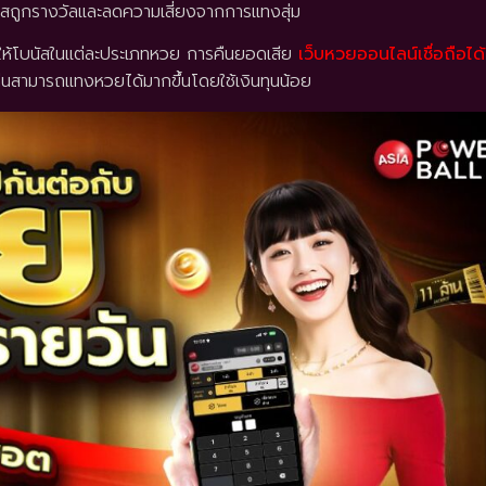
กาสถูกรางวัลและลดความเสี่ยงจากการแทงสุ่ม
ให้โบนัสในแต่ละประเภทหวย การคืนยอดเสีย
เว็บหวยออนไลน์เชื่อถือได้
้เล่นสามารถแทงหวยได้มากขึ้นโดยใช้เงินทุนน้อย