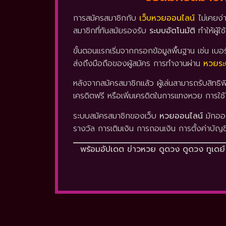
การสมัครสมาชิกกับ
เว็บหวยออนไลน์
ไม่เคยง่า
สมาชิกที่ทันสมัยรองรับ
ระบบอัตโนมัติ
ทำให้ผู้ใ
ขั้นตอนแรกเริ่มจากกรอกข้อมูลพื้นฐาน เช่น เบ
ส่งถึงมือถือของผู้สมัคร การทำงานผ่าน
หวยระ
หลังจากสมัครสมาชิกแล้ว ผู้เล่นสามารถรับสิทธิ
เครดิตฟรี หรือเพิ่มเครดิตในการแทงหวย การใช้โป
ระบบสมัครสมาชิกของเว็บ
หวยออนไลน์
มักออก
รางวัล การเติมเงิน การถอนเงิน การตั้งค่าบัญช
พร้อมอัปเดต ข่าวหวย ดูดวง ดูดวง ทูเดย์ 