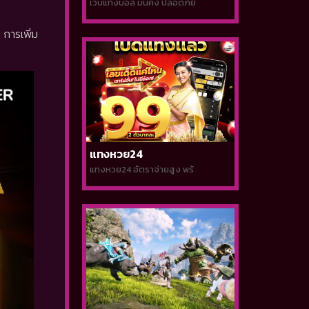
เว็บแทงบอล มั่นคง ปลอดภัย
การเพิ่ม
แทงหวย24
แทงหวย24 อัตราจ่ายสูง พร้