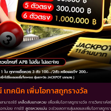
 เทคนิค เพิ่มโอกาสถูกรางวัล
ล่นสามารถใช้
เคล็ดลับแทงหวย
เพื่อเพิ่มโอกาสถูกรางวัล การวิเคราะห์ส
่ออกบ่อย การใช้
สูตรหวยแม่น
จะช่วยลดการสุ่มเลขและเพิ่มโอกาสถูกร