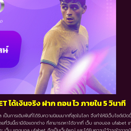
ด้เงินจริง ฝาก ถอน ไว ภายใน 5 วินาที
ป็นการเดิมพันที่ได้รับความนิยมมากที่สุดในโลก จึงทำให้มีเว็บไซต์เปิดขึ
วันนี้เรามีข้อแตกต่าง ที่สามารถหาได้จากที่ เว็บ แทงบอล ufabet เท่าน
พราะ เว็บ แทงบอล ufabet ถือเป็นเว็บใหญ่ และได้รับความไว้วางใจจากน