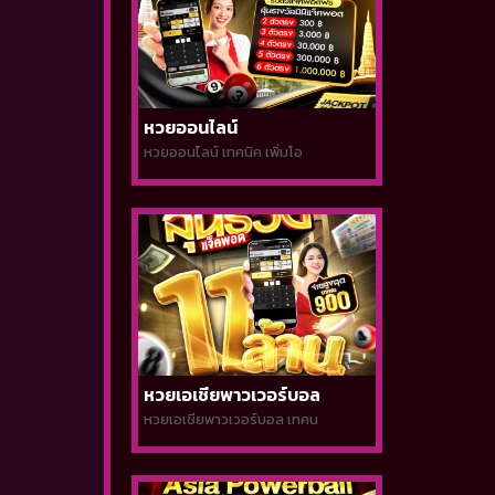
หวยออนไลน์
หวยออนไลน์ เทคนิค เพิ่มโอ
หวยเอเชียพาวเวอร์บอล
หวยเอเชียพาวเวอร์บอล เทคน