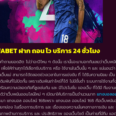
ET ฝาก ถอน ไว บริการ 24 ชั่วโมง
็นคำถามยอดฮิต ไม่ว่าจะปีไหน ๆ ดังนั้น เรานั้นจะมาบอกกันเลยว่าเว็บพน
ด เพื่อให้ท่านทุกได้เลือกรับบริการ หรือ ใช้งานในเว็บนั้น ๆ และ แน่นอนว่
รงจากเว็บแม่ สามารถได้ตลอดช่วงเวลาในการแข่งขัน ที่ ได้รับความนิยม เป็
พันที่ไม่ปิดกั้น เพราะเดิมพันเท่าไหร่ก็ได้ ไม่มีขั้นต่ำ ระบบการใช้งานทั
อมความปลอดภัยที่สูงเช่นกัน และ มีโปรโมชั่น ของเว็บ ที่ได้มี ทีมงาน
็นได้ว่าเว็บพนันออนไลน์ใหม่ ๆ เปิดมาให้บริการเป็นจำนวนมาก
แทงบอลออ
ี่จะมา แทงบอล ออนไลน์ 168เพราะ แทงบอล ออนไลน์ 168 คือเว็บพนัน
ารยกย่อง ในเรื่องการบริการ และ เรื่องของความมั่นคงทางการเงิน และ
ภาพด้านการบริการ และ ประสิทธิภาพ ของเว็บไซต์ เป็นค่ายที่มีทีม แ