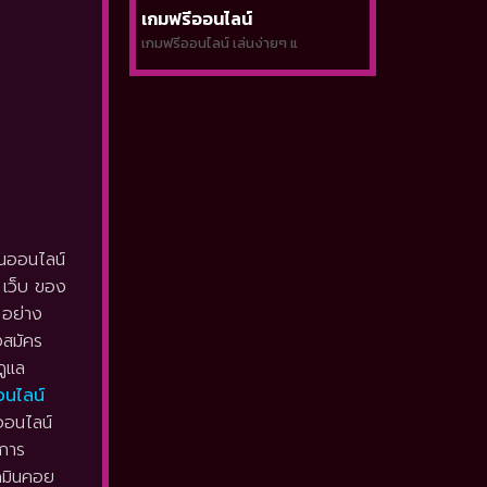
เกมฟรีออนไลน์
เกมฟรีออนไลน์ เล่นง่ายๆ แ
ันออนไลน์
า เว็บ ของ
น อย่าง
้งสมัคร
ดูแล
นไลน์
ออนไลน์
 การ
อดมินคอย