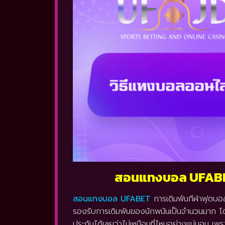
สอนแทงบอล UFABET ไ
สอนแทงบอล UFABET
การเดิมพันกีฬาฟุตบอล เ
รองรับการเดิมพันของนักพนันเป็นจำนวนมาก โดยที่
ประกันได้เลยว่าไม่เหมือนที่ไหนอย่างแน่นอน เ