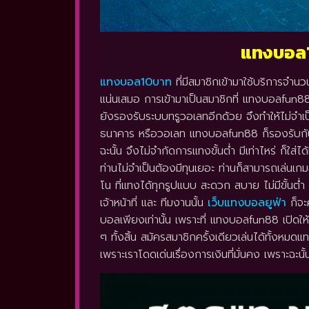
แทงบอล10
แทงบอล10บาท
ที่มีสมาชิกเข้ามาใช้บริการจำน
แน่นเสมอ การเข้ามาเป็นสมาชิกที่ แทงบอลfun88 
ยังรองรับระบบทรูวอเลทอีกด้วย จึงทำให้ไม่จำเป็
ธนาคาร หรือวอเลท แทงบอลfun88 ก็รองรับกับท
ฉะนั้น จึงไม่จำกัดการแทงขั้นต่ำ มีเท่าไหร่ ก็ใ
ท่านไม่จำเป็นต้องมีทุนเยอะ ท่านก็สามารถเล่นเ
โน ที่แทงได้ทุกรูปแบบ สะดวก สบาย ไม่มีขั้นต่
เจ้าหน้าที่ และ ทีมงานนั้น
เว็บแทงบอลยูฟ่า
ก็จะ
บอลเพียงเท่านั้น เพราะที่ แทงบอลfun88 เปิดให้บ
ๆ ทั้งสิ้น สมัครสมาชิกครั้งเดียวเล่นได้ทั้งหม
เพราะเราโดดเด่นเรื่องการเงินที่มั่นคง เพราะฉะ