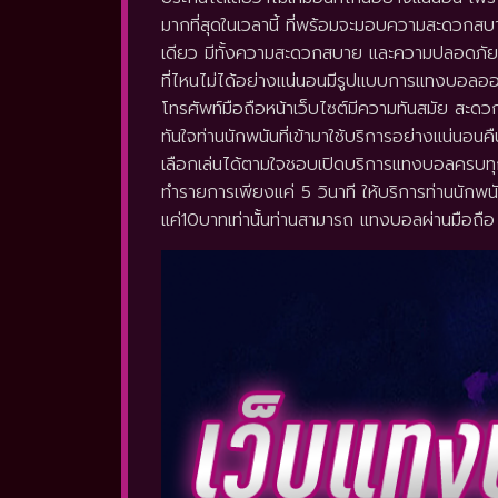
มากที่สุดในเวลานี้ ที่พร้อมจะมอบความสะดวกสบา
เดียว มีทั้งความสะดวกสบาย และความปลอดภัย ท
ที่ไหนไม่ได้อย่างแน่นอนมีรูปแบบการแทงบอลออน
โทรศัพท์มือถือหน้าเว็บไซต์มีความทันสมัย สะดว
ทันใจท่านนักพนันที่เข้ามาใช้บริการอย่างแน่นอน
เลือกเล่นได้ตามใจชอบเปิดบริการแทงบอลครบทุก
ทำรายการเพียงแค่ 5 วินาที ให้บริการท่านนั
แค่10บาทเท่านั้นท่านสามารถ แทงบอลผ่านมือถือ