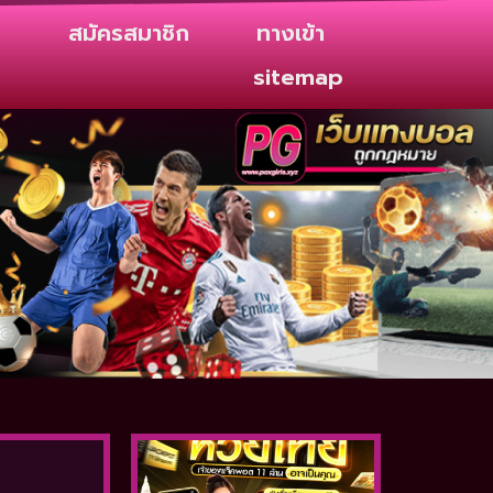
ง
สมัครสมาชิก
ทางเข้า
sitemap