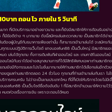
บาท ถอน ไว ภายใน 5 วินาที
วนมาก ที่เปิดบริการมาอย่างยาวนาน และก็ยังมีสมาชิกให้การต้อนรับอย่า
ก็มีข้อดีต่าง ๆ มากมาย ดังนี้สมัครเล่นสะดวกสบาย เป็นสมาชิกได้ง่าย
นต้องผู้บัญชีกับธนาคารเพียงเท่านั้น ก็สามารถเข้ามาเล่นได้ จะสมัครกับ
ุกระบบปฏิบัติการเว็บไซต์ แทงบอลfun88 เป็นเว็บใหญ่ มีสมาชิกเยอะ
ส่ได้หมด เล่นได้ทุกเกม ทั้งการเดิมพันกีฬาออนไลน์ และ เกมคาสิโนออนไลน์
กมออนไลน์กับเราได้อย่างสนุกสนานการที่ได้มีสิทธิพิเศษเฉพาะท่านสมาชิก
ำ แถมยังมีกิจกรรมและโปรโมชั่นมากมายให้ท่านสมาชิกได้เลือกเล่นอีกด้ว
คอยดูแลท่านสมาชิกตลอด 24 ชั่วโมง ทุกเกมที่ท่านเข้ามาเล่นกับเรา ไม่ใช
ริการครบครัน ไม่ว่าจะเป็นเกมประเภทไหน ที่นี่ก็เปิดให้บริการโดยไม่มีเง
ดแทงบอลfun88 เป็นเว็บไซต์ชื่อดังอันดับ 1 ที่มีสมาชิกจำนวนมาให้ความไว
นั้น หมดห่วงเรื่องการเงิน เพราะจะถอนได้หมด