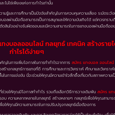
และไม่ใช่เพียงแห่งการกำไรเท่านั้น
ามรู้และการศึกษาเป็นปัจจัยสำคัญในการควบคุมความเสี่ยง ระมัดระวั
บอลผ่านมือถือสามารถเป็นการสนุกและให้ความบันเทิงได้ แต่ควรทราบ
คำตัดสินใจอย่างรับผิดชอบและมีความสามารถในการแทงบอลผ่านมือถืออย
ทงบอลออนไลน์ กลยุทธ์ เทคนิค สร้างรายได
กำไรได้ง่ายๆ
สำคัญในการเพิ่มโอกาสในการทำกำไรจากการ
สมัคร แทงบอล ออนไลน์
อสร้างกลยุทธ์การแทงที่ดี การศึกษาและการวิเคราะห์ ศึกษาและวิเคราะห์ข้
ิดขึ้นในการแข่งขัน นี่จะช่วยให้คุณมีความเข้าใจลึกซึ้งเกี่ยวกับสภาพความเป
้นที่ช่วยให้คุณมีโอกาสทำกำไร รวมถึงเลือกวิธีการวางเดิมพัน
สมัคร แท
ะรอบ ความหลากหลายในกลยุทธ์ สร้างหลายๆ กลยุทธ์เพื่อให้คุณสามาร
ื่อให้คุณมีความสามารถในการปรับปรุงกลยุทธ์เมื่อต้องการ
นการวางเดิมพัน และการสังเกตอัตราการจ่ายให้เป็นส่วนสำคัญ เพื่อให้