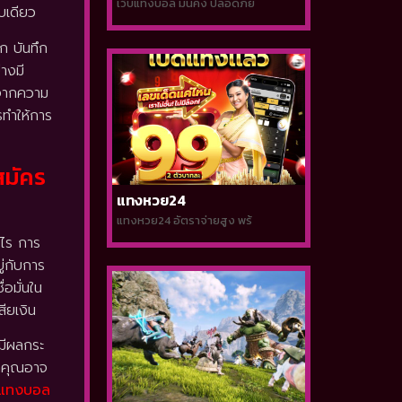
เว็บแทงบอล มั่นคง ปลอดภัย
บเดียว
ก บันทึก
างมี
ู้จากความ
ทำให้การ
สมัคร
แทงหวย24
แทงหวย24 อัตราจ่ายสูง พร้
ำไร การ
ู่กับการ
่อมั่นใน
ียเงิน
ถมีผลกระ
่าคุณอาจ
 แทงบอล