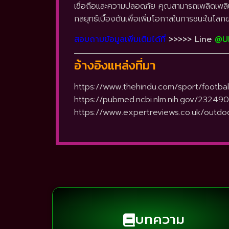
เชื่อถือและความปลอดภัย คุณสามารถเพลิดเพลินกั
กลยุทธ์เบื้องต้นเพื่อเพิ่มโอกาสในการชนะใน
สอบถามข้อมูลเพิ่มเติมได้ที่
>>>>> Line
@U
อ้างอิงแหล่งที่มา
https://www.thehindu.com/sport/footbal
https://pubmed.ncbi.nlm.nih.gov/23249
https://www.expertreviews.co.uk/outdo
บทความ