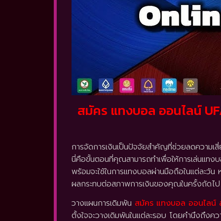
สมัคร แทงบอล ออนไลน์ UFAB
การจัดการเงินเป็นปัจจัยสำคัญที่ช่วยลดความเส
นี่คือขั้นตอนที่คุณสามารถทำเพื่อให้การเล่น
พร้อมจะใช้ในการแทงบอลผ่านมือถือในแต่ละวัน หรื
ผลกระทบต่อสภาพการเงินของคุณในครั้งถัดไป
วางแผนการเดิมพัน
สมัคร แทงบอล ออนไลน์
ส
ตั้งใจจะวางเดิมพันในแต่ละรอบ โดยคำนึงถึงควา