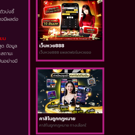
ัวบ่งชี้
าจมีผลต่อ
ิยม
เว็บหวย888
ุด ข้อมูล
เว็บหวย888 แพลตฟอร์มหวยออ
ละสถานะ
ันอย่างมี
คาสิโนถูกกฎหมาย
คาสิโนถูกกฎหมาย ทางเลือกใ