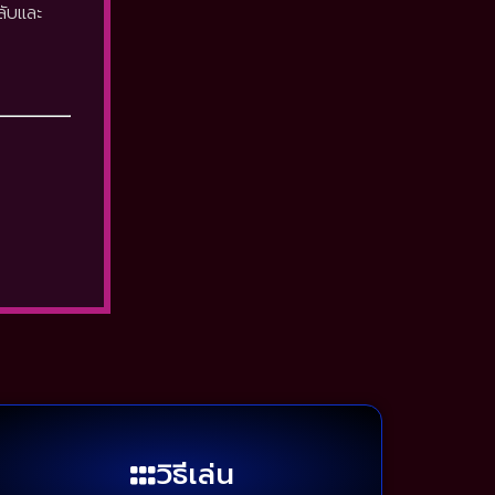
ลับและ
วิธีเล่น