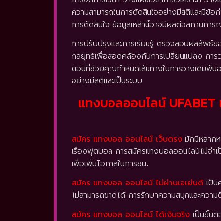
ความสามารถในการตัดสินใจอย่างมีสติและมีข้อกำห
การตัดสินใจ ข้อมูลเหล่านี้อาจมีผลต่อสถานการ
การปรับปรุงและการเรียนรู้ ตรวจสอบผลลัพธ์ขอ
กลยุทธ์เพื่อสอดคล้องกับการเปลี่ยนแปลง กา
ตอนที่ช่วยคุณกำหนดเส้นทางในการวางเดิมพันอย
อย่างมีสติและเป็นระบบ
แทงบอลออนไลน์ UFABET เว็
สมัคร แทงบอล ออนไลน์ เว็บตรง
มักมีหลากห
เรื่องฟุตบอล การสมัครแทงบอลออนไลน์ไม่จำเป็
เพื่อเพิ่มโอกาสในการชนะ
สมัคร แทงบอล ออนไลน์ ไม่ผ่านเอเย่นต์
เป็น
ไม่สามารถขาดได้ การรักษาความสนุกและความตื่
สมัคร แทงบอล ออนไลน์ ได้เงินจริง
เป็นขั้น