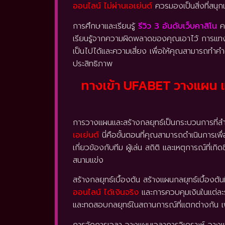
ออนไลน์
ไม่ผ่านเอเย่นต์
ควรมองเป็นสิ่งที่สนุก
การศึกษาและเรียนรู้
รีวิว 3 อันดับเว็บคาสิโน
คว
เรียนรู้จากความผิดพลาดของคุณเอาไว้ การแทง
เป็นไปได้และความเสี่ยง เพื่อให้คุณสามารถทำ
ประสิทธิภาพ
ทางเข้า UFABET วางแผน แ
การวางแผนและสร้างกลยุทธ์เป็นกระบวนการที่
เอเย่นต์
นี่คือขั้นตอนที่คุณสามารถดำเนินการเพื่
เกี่ยวข้องกับทีม ผู้เล่น สถิติ และเหตุการณ์ที่เก
สนามแข่ง
สร้างกลยุทธ์เบื้องต้น สร้างแผนกลยุทธ์เบื้องต
ออนไลน์
ได้เงินจริง
และการควบคุมเงินในแต่ล
และทดสอบกลยุทธ์ในสถานการณ์ที่แตกต่างกัน เพ
การจัดการเวลา วางแผนเวลาการวิเคราะห์ วางแผ