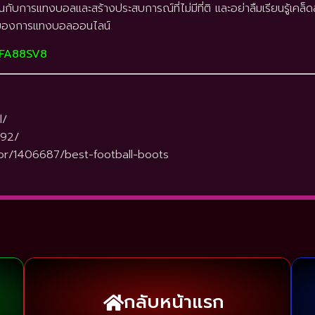
บการแทงบอลและสร้างประสบการณ์ที่ไม่มีที่ติ และอย่าลืมเรียนรู้เคล็ด
โลกของการแทงบอลออนไลน์
FA88SV8
l/
092/
or/1406687/best-football-boots
กลับหน้าแรก