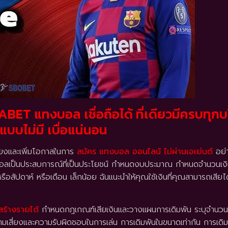
ET แทงบอล เชื่อถือได้ ที่เดียวมีครบทุกบ
แบบไม่มี เบื่อแน่นอน
ี่ยงและเพิ่มโอกาสในการ
สมัคร แทงบอล ออนไลน์
ไม่ผ่านเอเย่นต์
อย่
แทงบอลเป็นประสบการณ์ที่เป็นประโยชน์ กำหนดงบประมาณ กำหนดจำนวนเงิ
อสัปดาห์ หรือเดือน เล็กน้อย ฉันแนะนำให้คุณใช้เงินที่คุณสามารถเสียได
ร้างรายได้
กำหนดกฎเกณฑ์เสียเงินและวางแผนการเดิมพัน ระบุจำนวนเ
มเสี่ยงและความรับผิดชอบในการเล่น การเดิมพันในขนาดเท่ากัน การเดิม