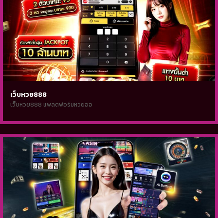
เว็บหวย888
เว็บหวย888 แพลตฟอร์มหวยออ