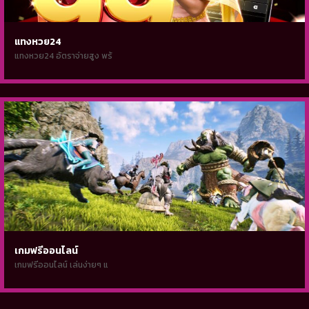
แทงหวย24
แทงหวย24 อัตราจ่ายสูง พร้
เกมฟรีออนไลน์
เกมฟรีออนไลน์ เล่นง่ายๆ แ