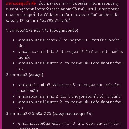
ราคาบอลสูงต่ำ คือ
จึงจะมีแค่อัตราราคาที่ต้องเลือกแทงว่าผลรวมประตู
จะออกมาสูงกว่าหรือต่ำกว่าราคาที่เลือกเอาไว้เท่านั้น สำหรับอัตราต่อรอง
บอลของบอลสูงต่ำที่เจอได้บ่อยๆ บนเว็บแทงบอลออนไลน์ จะมีอัตราต่อ
รองอยู่ 12 เรทราคา ซึ่งจะวิธีดูดังต่อไปนี้
1. ราคาบอล1.5-2 หรือ 1.75 (สองลูกควบครึ่ง)
หากผลรวมสกอร์มากกว่า 2 ถ้าแทงสูงจะชนะ แต่ถ้าเลือกแทงต่ำจะ
เสีย
หากผลรวมสกอร์เท่ากับ 2 ถ้าแทงสูงจะได้ครึ่งเดียว แต่ถ้าแทงต่ำจะ
เสียครึ่ง
หากผลรวมสกอร์น้อยกว่า 2 ถ้าแทงสูงจะเสีย แต่ถ้าเลือกแทงต่ำจะ
ชนะ
2. ราคาบอล2 (สองลูก)
หากมีสกอร์รวมเป็น3 หรือมากกว่า 3 ถ้าแทงสูงจะชนะ แต่ถ้าเลือก
แทงต่ำจะเสีย
หากผลรวมสกอร์เท่ากับ 2 ไม่ว่าจะแทงสูงหรือต่ำก็จะเจ๊า ได้เงินคืน
หากผลรวมสกอร์น้อยกว่า 2 ถ้าแทงสูงจะเสีย แต่ถ้าเลือกแทงต่ำจะ
ชนะ
3. ราคาบอล2-2.5 หรือ 2.25 (สองลูกควบสองลูกครึ่ง)
หากมีสกอร์รวมเป็น3 หรือมากกว่า 3 ถ้าแทงสูงจะชนะ แต่ถ้าเลือก