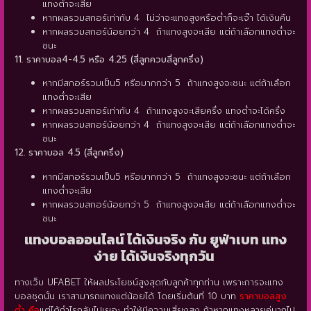
แทงต่ำจะเสีย
หากผลรวมสกอร์เท่ากับ 4 ไม่ว่าจะแทงสูงหรือต่ำก็จะเจ๊า ได้เงินคืน
หากผลรวมสกอร์น้อยกว่า 4 ถ้าแทงสูงจะเสีย แต่ถ้าเลือกแทงต่ำจะ
ชนะ
11. ราคาบอล4-4.5 หรือ 4.25 (สี่ลูกควบสี่ลูกครึ่ง)
หากมีสกอร์รวมเป็น5 หรือมากกว่า 5 ถ้าแทงสูงจะชนะ แต่ถ้าเลือก
แทงต่ำจะเสีย
หากผลรวมสกอร์เท่ากับ 4 ถ้าแทงสูงจะเสียครึ่ง แทงต่ำจะได้ครึ่ง
หากผลรวมสกอร์น้อยกว่า 4 ถ้าแทงสูงจะเสีย แต่ถ้าเลือกแทงต่ำจะ
ชนะ
12. ราคาบอล 4.5 (สี่ลูกครึ่ง)
หากมีสกอร์รวมเป็น5 หรือมากกว่า 5 ถ้าแทงสูงจะชนะ แต่ถ้าเลือก
แทงต่ำจะเสีย
หากผลรวมสกอร์น้อยกว่า 5 ถ้าแทงสูงจะเสีย แต่ถ้าเลือกแทงต่ำจะ
ชนะ
แทงบอลออนไลน์ ได้เงินจริง กับ ยูฟ่าเบท แทง
ง่าย ได้เงินจริงทุกวัน
ทางเว็บ UFABET ให้ผลประโยชน์สูงสุดกับลูกค้าทุกท่าน เพราะการจะแทง
บอลชุดนั้น เราสามารถแทงแต่น้อยได้ โดยเริ่มต้นที่ 10 บาท
ราคาบอลสูง
ต่ำ คือ
แต่ได้กำไรกลับไปเยอะ ทำให้มีความเสี่ยงสูง ถ้าหากแทงหลายคู่มากไป