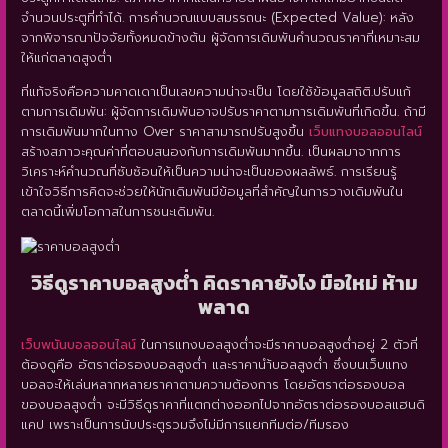
จำนวนประตูที่ทำได้. การคำนวณแบบสมรรถนะ (Expected Value): หลัง
จากพิจารณาปัจจัยทั้งหมดข้างต้น ผู้จัดการเดิมพันคำนวณราคาที่เหมาะสม
ให้แก่ตลาดสูงต่ำ
ที่แท้จริงคือความคาดเดาเป็นเลขความน่าจะเป็น โดยใช้ข้อมูลสถิติ.ปรับแก้
ตามการเดิมพัน: ผู้จัดการเดิมพันอาจปรับราคาตามการเดิมพันที่เกิดขึ้น. ถ้ามี
การเดิมพันมากในทาง Over ราคาสามารถปรับสูงขึ้น
เว็บแทงบอลออนไลน์
สร้างสภาวะคุณค่าที่ตอบสนองกับการเดิมพันมากขึ้น. เป็นผลมาจากการ
วิเคราะห์คำนวณที่ซับซ้อนให้เป็นความน่าจะเป็นของผลลัพธ์. การเรียนรู้
เข้าใจวิธีการคิดจะช่วยให้นักเดิมพันมีข้อมูลที่สำคัญในการวางเดิมพันใน
ตลาดนี้เพิ่มโอกาสในการชนะเดิมพัน.
วิธีดูราคาบอลสูงต่ำ คิดราคายังไง มือใหม่ ห้าม
พลาด
เว็บพนันบอลออนไลน์
ในการแทงบอลสูงต่ำจะมีราคาบอลสูงต่ำอยู่ 2 ตัวที่
ต้องดูคือ อัตราต่อรองบอลสูงต่ำ และราคานำ้บอลสูงต่ำ ซึ่งบนเว็บแทง
บอลจะให้เล่นหลากหลายราคาตามความต้องการ โดยอัตราต่อรองบอล
ของบอลสูงต่ำ จะมีวิธีดูราคาที่แตกต่างออกไปจากอัตราต่อรองบอลแฮนดิ
แคป เพราะเป็นการนับประตูรวมจึงไม่มีการแยกทีมต่อ/ทีมรอง