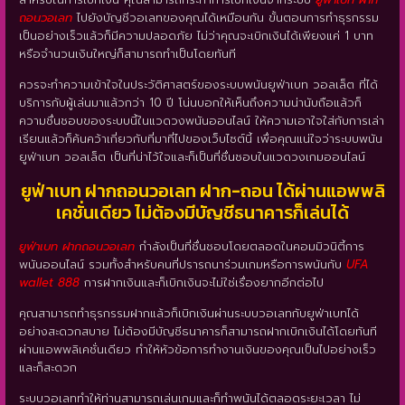
ถอนวอเลท
ไปยังบัญชีวอเลทของคุณได้เหมือนกัน ขั้นตอนการทำธุรกรรม
เป็นอย่างเร็วแล้วก็มีความปลอดภัย ไม่ว่าคุณจะเบิกเงินได้เพียงแค่ 1 บาท
หรือจำนวนเงินใหญ่ก็สามารถทำเป็นโดยทันที
ควรจะทำความเข้าใจในประวัติศาสตร์ของระบบพนันยูฟ่าเบท วอลเล็ต ที่ได้
บริการกับผู้เล่นมาแล้วกว่า 10 ปี โน่นบอกให้เห็นถึงความน่านับถือแล้วก็
ความชื่นชอบของระบบนี้ในแวดวงพนันออนไลน์ ให้ความเอาใจใส่กับการเล่า
เรียนแล้วก็ค้นคว้าเกี่ยวกับที่มาที่ไปของเว็บไซต์นี้ เพื่อคุณแน่ใจว่าระบบพนัน
ยูฟ่าเบท วอลเล็ต เป็นที่น่าไว้ใจและก็เป็นที่ชื่นชอบในแวดวงเกมออนไลน์
ยูฟ่าเบท ฝากถอนวอเลท ฝาก-ถอน ได้ผ่านแอพพลิ
เคชั่นเดียว ไม่ต้องมีบัญชีธนาคารก็เล่นได้
ยูฟ่าเบท ฝากถอนวอเลท
กำลังเป็นที่ชื่นชอบโดยตลอดในคอมมิวนิตี้การ
พนันออนไลน์ รวมทั้งสำหรับคนที่ปรารถนาร่วมเกมหรือการพนันกับ
UFA
wallet 888
การฝากเงินและก็เบิกเงินจะไม่ใช่เรื่องยากอีกต่อไป
คุณสามารถทำธุรกรรมฝากแล้วก็เบิกเงินผ่านระบบวอเลทกับยูฟ่าเบทได้
อย่างสะดวกสบาย ไม่ต้องมีบัญชีธนาคารก็สามารถฝากเบิกเงินได้โดยทันที
ผ่านแอพพลิเคชั่นเดียว ทำให้หัวข้อการทำงานเงินของคุณเป็นไปอย่างเร็ว
และก็สะดวก
ระบบวอเลททำให้ท่านสามารถเล่นเกมและก็ทำพนันได้ตลอดระยะเวลา ไม่