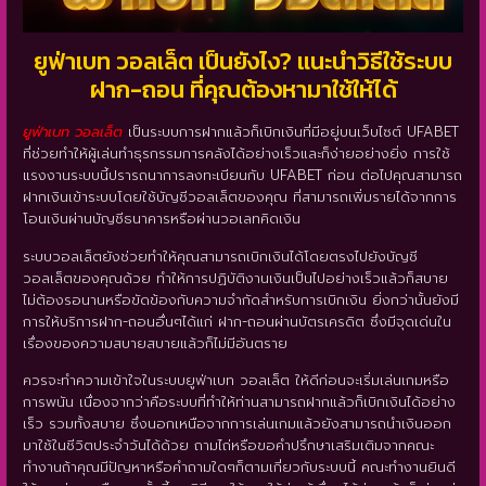
ยูฟ่าเบท วอลเล็ต เป็นยังไง? แนะนำวิธีใช้ระบบ
ฝาก-ถอน ที่คุณต้องหามาใช้ให้ได้
ยูฟ่าเบท วอลเล็ต
เป็นระบบการฝากแล้วก็เบิกเงินที่มีอยู่บนเว็บไซต์ UFABET
ที่ช่วยทำให้ผู้เล่นทำธุรกรรมการคลังได้อย่างเร็วและก็ง่ายอย่างยิ่ง การใช้
แรงงานระบบนี้ปรารถนาการลงทะเบียนกับ UFABET ก่อน ต่อไปคุณสามารถ
ฝากเงินเข้าระบบโดยใช้บัญชีวอลเล็ตของคุณ ที่สามารถเพิ่มรายได้จากการ
โอนเงินผ่านบัญชีธนาคารหรือผ่านวอเลทคิดเงิน
ระบบวอลเล็ตยังช่วยทำให้คุณสามารถเบิกเงินได้โดยตรงไปยังบัญชี
วอลเล็ตของคุณด้วย ทำให้การปฏิบัติงานเงินเป็นไปอย่างเร็วแล้วก็สบาย
ไม่ต้องรอนานหรือขัดข้องกับความจำกัดสำหรับการเบิกเงิน ยิ่งกว่านั้นยังมี
การให้บริการฝาก-ถอนอื่นๆได้แก่ ฝาก-ถอนผ่านบัตรเครดิต ซึ่งมีจุดเด่นใน
เรื่องของความสบายสบายแล้วก็ไม่มีอันตราย
ควรจะทำความเข้าใจในระบบยูฟ่าเบท วอลเล็ต ให้ดีก่อนจะเริ่มเล่นเกมหรือ
การพนัน เนื่องจากว่าคือระบบที่ทำให้ท่านสามารถฝากแล้วก็เบิกเงินได้อย่าง
เร็ว รวมทั้งสบาย ซึ่งนอกเหนือจากการเล่นเกมแล้วยังสามารถนำเงินออก
มาใช้ในชีวิตประจำวันได้ด้วย ถามไถ่หรือขอคำปรึกษาเสริมเติมจากคณะ
ทำงานถ้าคุณมีปัญหาหรือคำถามใดๆก็ตามเกี่ยวกับระบบนี้ คณะทำงานยินดี