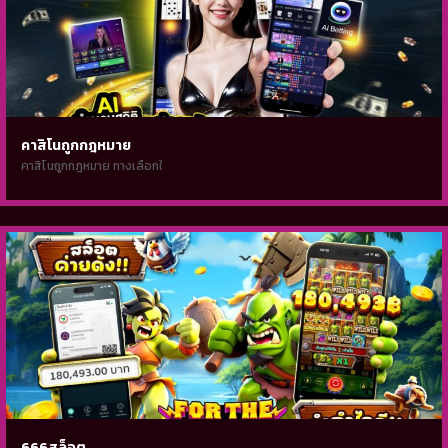
คาสิโนถูกกฎหมาย
คาสิโนถูกกฎหมาย ทางเลือกใ
666สล็อต