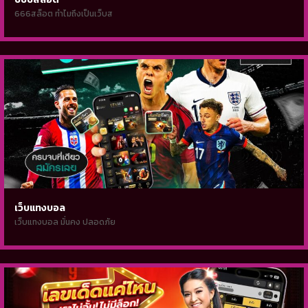
666สล็อต ทำไมถึงเป็นเว็บส
เว็บแทงบอล
เว็บแทงบอล มั่นคง ปลอดภัย